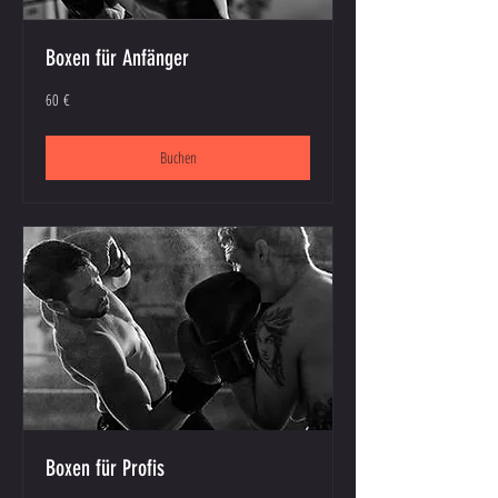
Boxen für Anfänger
60
60 €
Euro
Buchen
Boxen für Profis